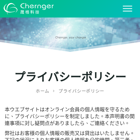
T
o
g
g
l
e
n
a
v
i
プライバシーポリシー
g
a
ホーム
プライバシーポリシー
t
i
o
本ウエブサイトはオンライン会員の個人情報を守るため
n
に、プライバシーポリシーを制定しました。本声明書の関
連事項に対し疑問点がありましたら、ご連絡ください。
弊社はお客様の個人情報の販売又は貸出はいたしません。