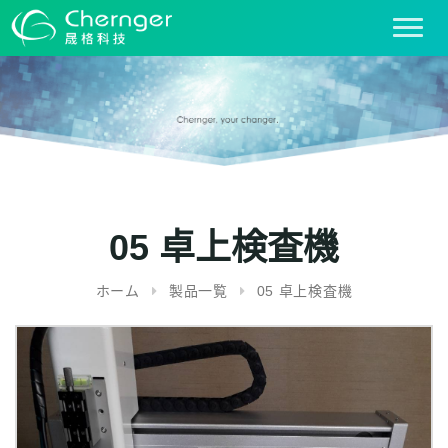
T
o
g
g
l
e
n
a
v
i
05 卓上検査機
g
a
ホーム
製品一覧
05 卓上検査機
t
i
o
n