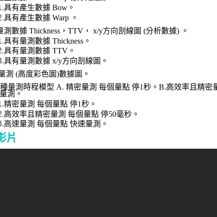
1.
具有產生數據
Bow
。
2.
具有產生數據
Warp
。
量測數據
Thickness
，
TTV
，
x/y
方向剖線圖
(
分析數據
)
。
1.
具有量測數據
Thickness
。
2.
具有量測數據
TTV
。
3.
具有量測數據
x/y
方向剖線圖。
 量測
(
高度彩色圖
)
數據圖。
種量測時程模型
A.
精密量測 每個量點 停
1
秒。
B.
高效率且精密量
量測。
1.
精密量測 每個量點 停
1
秒。
2.
高效率且精密量測 每個量點 停
50
毫秒。
3.
高速量測 每個量點 快速量
測。
影片