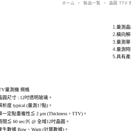
ホーム
製品一覧
晶圓 TTV
1.
量測晶
2.
橫向解
3.
量測單
4.
量測時
5.
具有產
TV
量測機 規格
晶圓尺寸
: 12
吋透明玻璃。
解析度
typical (
量測
17
點
)
。
單一定點重複性≦
2
μ
m (Thickness
，
TTV)
。
時間≦
60 sec/
片
@
全域
12
吋晶圓。
產生數據
Bow
、
Warp (
計算數據
)
。