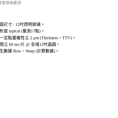
 厚度翹曲量測
圓尺寸
: 12
吋透明玻璃。
析度
typical (
量測
17
點
)
。
一定點重複性≦
2
μ
m (Thickness
，
TTV)
。
間≦
60 sec/
片
@
全域
12
吋晶圓。
生數據
Bow
、
Warp (
計算數據
)
。