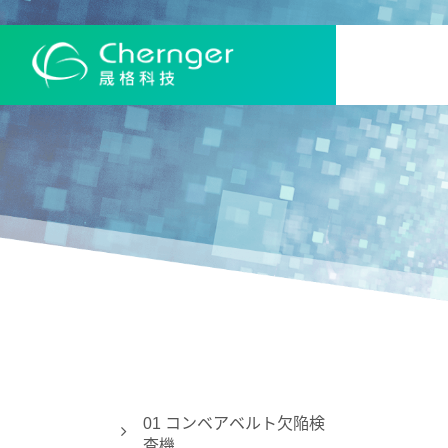
01 コンベアベルト欠陥検
査機