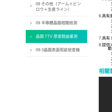
08 その他（アーム＋ビン
ロウ＋生産ライン）
6.
具有
09 半導體晶圓相關檢測
晶圓 TTV 厚度翹曲量測
7.
具有
8.
提供
3
動
09-3晶圓表面瑕疵檢查機
相關