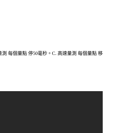
測 每個量點 停
50
毫秒。
C.
高速量測 每個量點 移