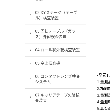
02 XYステージ（テーブ
ル）検査装置
03 回転テーブル（ガラ
ス）外観検査装置
04 ロール状外観検査装置
05 卓上検査機
•
晶圓
T
06 コンタクトレンズ検査
システム
1.
量測
2.
橫向
07 キャリアテープ欠陥検
3.
量測
査装置
4.
量測
5.
具有