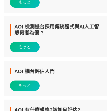
もっと
AOI 檢測機台採用傳統程式與AI人工智
慧何者為優 ?
もっと
AOI 機台評估入門
もっと
AOI 有什麼規格?該如何評估?