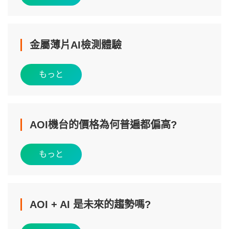
金屬薄片AI檢測體驗
もっと
AOI機台的價格為何普遍都偏高?
もっと
AOI + AI 是未來的趨勢嗎?