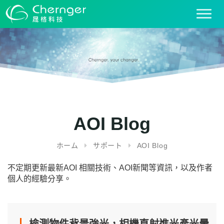
T
o
g
g
l
e
n
a
v
i
AOI Blog
g
a
ホーム
サポート
AOI Blog
t
i
不定期更新最新AOI 相關技術、AOI新聞等資訊，以及作者
o
個人的經驗分享。
n
檢測物件背景強光，相機直射進光產光暈