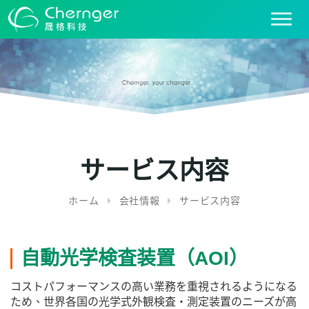
T
o
g
g
l
e
n
a
v
i
サービス内容
g
a
ホーム
会社情報
サービス内容
t
i
o
n
自動光学検査装置（AOI）
コストパフォーマンスの高い業務を重視されるようになる
ため、世界各国の光学式外観検査・測定装置のニーズが高