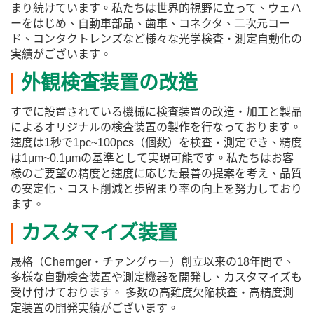
まり続けています。私たちは世界的視野に立って、ウェハ
ーをはじめ、自動車部品、歯車、コネクタ、二次元コー
ド、コンタクトレンズなど様々な光学検査・測定自動化の
実績がございます。
外観検査装置の改造
すでに設置されている機械に検査装置の改造・加工と製品
によるオリジナルの検査装置の製作を行なっております。
速度は1秒で1pc~100pcs（個数）を検査・測定でき、精度
は1μm~0.1μmの基準として実現可能です。私たちはお客
様のご要望の精度と速度に応じた最善の提案を考え、品質
の安定化、コスト削減と歩留まり率の向上を努力しており
ます。
カスタマイズ装置
晟格（Chernger・チァングゥー）創立以来の18年間で、
多様な自動検査装置や測定機器を開発し、カスタマイズも
受け付けております。 多数の高難度欠陥検査・高精度測
定装置の開発実績がございます。