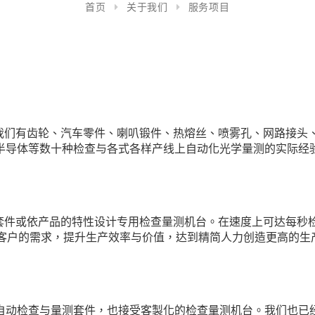
首页
关于我们
服务项目
我们有齿轮、汽车零件、喇叭锻件、热熔丝、喷雾孔、网路接头
、半导体等数十种检查与各式各样产线上自动化光学量测的实际经
依产品的特性设计专用检查量测机台。在速度上可达每秒检测或量测1
的客户的需求，提升生产效率与价值，达到精简人力创造更高的生
的自动检查与量测套件，也接受客製化的检查量测机台。我们也已