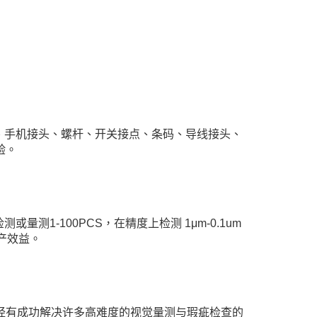
、手机接头、螺杆、开关接点、条码、导线接头、
验。
-100PCS，在精度上检测 1μm-0.1um
产效益。
经有成功解决许多高难度的视觉量测与瑕疵检查的