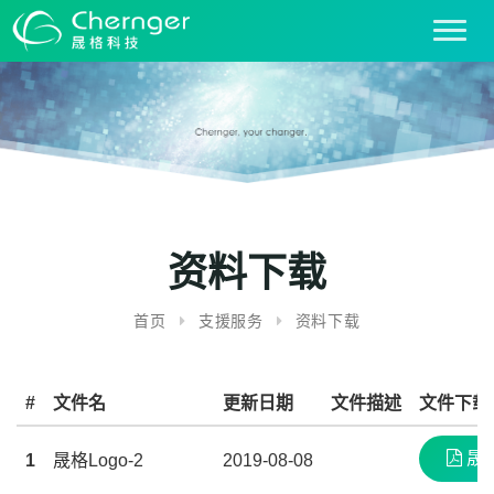
T
o
g
g
l
e
n
a
v
i
资料下载
g
a
首页
支援服务
资料下载
t
i
o
#
文件名
更新日期
文件描述
文件下载
n
晟格
1
晟格Logo-2
2019-08-08