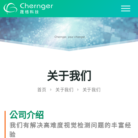
T
o
g
g
l
e
n
a
v
i
关于我们
g
a
首页
关于我们
关于我们
t
i
o
n
公司介绍
我们有解决高难度视觉检测问题的丰富经
验