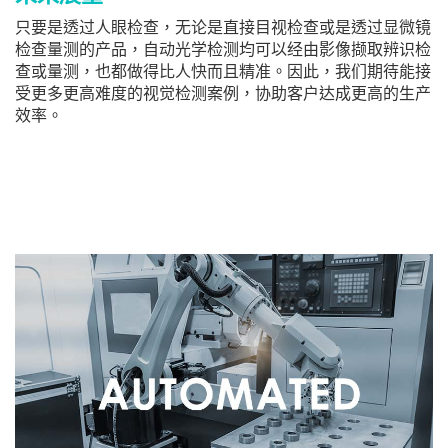
只要是透过人眼检查，无论是直接目视检查或是透过显微镜
检查量测的产品，自动光学检测均可以经由影像撷取辨识检
查或量测，也都做得比人快而且精准。因此，我们期待能接
受更多更高难度的视觉检测案例，协助客户达成更高的生产
效率。