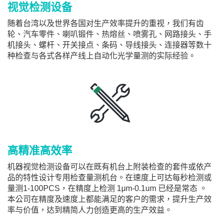
视觉检测设备
随着台湾以及世界各国对生产效率提升的重视，我们有齿
轮、汽车零件、喇叭锻件、热熔丝、喷雾孔、网路接头、手
机接头、螺杆、开关接点、条码、导线接头、连接器等数十
种检查与各式各样产线上自动化光学量测的实际经验。
高精准高效率
机器视觉检测设备可以在既有机台上附装检查的套件或依产
品的特性设计专用检查量测机台。在速度上可达每秒检测或
量测1-100PCS，在精度上检测 1μm-0.1um 已经是常态 。
本公司在精度及速度上都能满足的客户的需求，提升生产效
率与价值，达到精简人力创造更高的生产效益。