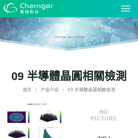
T
o
g
g
l
e
n
a
v
i
09 半導體晶圓相關檢測
g
a
首页
产品介绍
09 半導體晶圓相關檢測
t
i
o
n