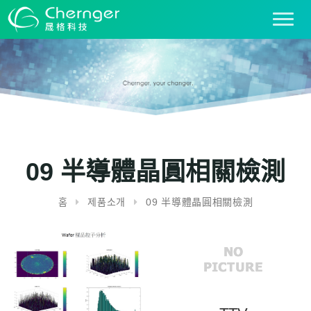
T
o
g
g
l
e
n
a
v
i
09 半導體晶圓相關檢測
g
a
홈
제품소개
09 半導體晶圓相關檢測
t
i
o
n