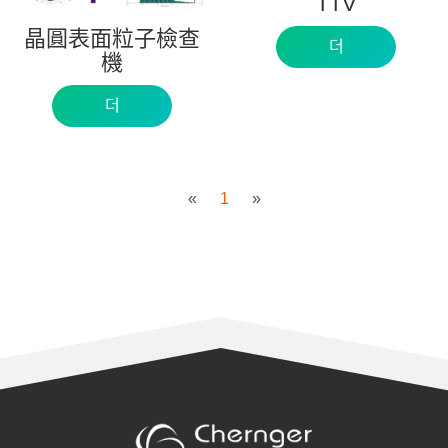
TTV
晶圓表面粒子檢查
더
機
더
«
1
»