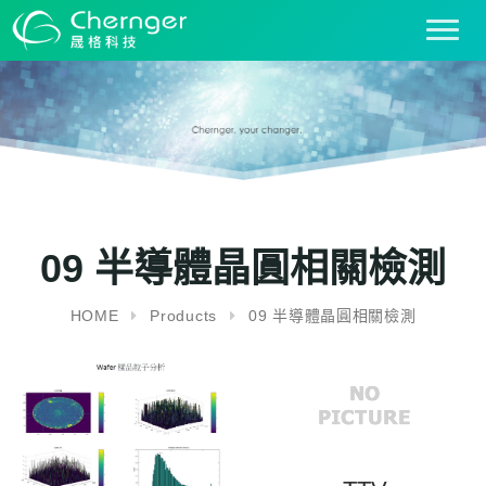
T
o
g
g
l
e
n
a
v
i
09 半導體晶圓相關檢測
g
a
HOME
Products
09 半導體晶圓相關檢測
t
i
o
n