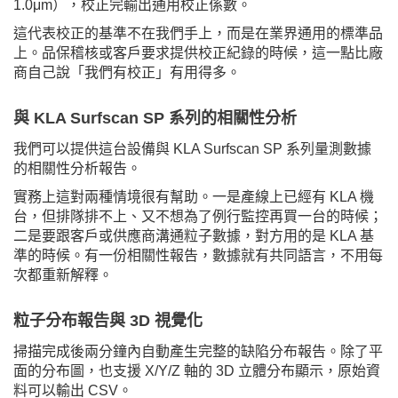
1.0μm），校正完輸出通用校正係數。
這代表校正的基準不在我們手上，而是在業界通用的標準品
上。品保稽核或客戶要求提供校正紀錄的時候，這一點比廠
商自己說「我們有校正」有用得多。
與 KLA Surfscan SP 系列的相關性分析
我們可以提供這台設備與 KLA Surfscan SP 系列量測數據
的相關性分析報告。
實務上這對兩種情境很有幫助。一是產線上已經有 KLA 機
台，但排隊排不上、又不想為了例行監控再買一台的時候；
二是要跟客戶或供應商溝通粒子數據，對方用的是 KLA 基
準的時候。有一份相關性報告，數據就有共同語言，不用每
次都重新解釋。
粒子分布報告與 3D 視覺化
掃描完成後兩分鐘內自動產生完整的缺陷分布報告。除了平
面的分布圖，也支援 X/Y/Z 軸的 3D 立體分布顯示，原始資
料可以輸出 CSV。