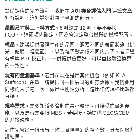
設備評估的完整流程，我們在
AOI 機台評估入門
這篇文章
裡有說明，這裡講針對粒子量測的部分。
晶圓尺寸與上下料方式。
8 吋還是 12 吋、要不要接
FOUP，這兩項先確定，因為會決定整台機器的機構配置。
樣品。
建議提供實際生產的晶圓，涵蓋不同的表面狀態（拋
光、鍍膜、粗糙面），以及粒子數高低不同的片子。若手邊
有標準 PSL 校正片，一併提供會更好，可以直接驗證換算
的一致性。
現有的量測基準。
若貴司現在是用其他機台（例如 KLA
Surfscan）在量，請提供同一批晶圓的既有數據。我們會用
同樣的片子跑一次，做出相關性分析，這比任何規格比較都
直接。
規格需求。
需要知道要管制的最小粒徑、可接受的量測產
能、以及是否需要接 MES。若要接，請提供 SECS/GEM
的介接規格。
評估完會出一份報告，附上實際量到的粒子數、分布圖與判
讀結果。