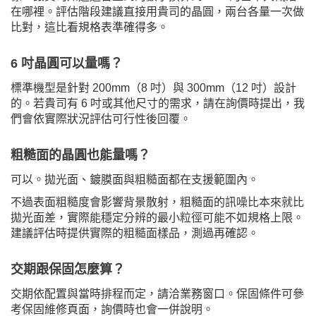
在哪裡。評估階段建議直接用貴司的晶圓，兩台各量一次做
比對，這比看規格表準確得多。
6 吋晶圓可以量嗎？
標準機型是針對 200mm（8 吋）與 300mm（12 吋）設計
的。若貴司有 6 吋或其他尺寸的需求，請在詢價時提出，我
們會依實際狀況評估可行性後回覆。
粗糙面的晶圓也能量嗎？
可以。拋光面、鍍膜面與粗糙面都在支援範圍內。
不過表面粗糙度會影響背景散射，粗糙面的訊噪比本來就比
拋光面差，實際能穩定分辨的最小粒徑可能不如規格上限。
建議評估時提供實際的粗糙面樣品，測過再確認。
交期跟保固怎麼算？
交期依配置與當時排程而定，請洽業務窗口。保固條件可參
考
保固維修
頁面，詢價時也會一併說明。