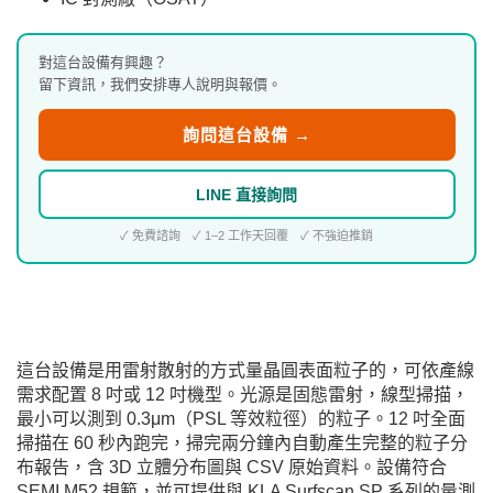
對這台設備有興趣？
留下資訊，我們安排專人說明與報價。
詢問這台設備 →
LINE 直接詢問
✓ 免費諮詢 ✓ 1–2 工作天回覆 ✓ 不強迫推銷
這台設備是用雷射散射的方式量晶圓表面粒子的，可依產線
需求配置 8 吋或 12 吋機型。光源是固態雷射，線型掃描，
最小可以測到 0.3μm（PSL 等效粒徑）的粒子。12 吋全面
掃描在 60 秒內跑完，掃完兩分鐘內自動產生完整的粒子分
布報告，含 3D 立體分布圖與 CSV 原始資料。設備符合
SEMI M52 規範，並可提供與 KLA Surfscan SP 系列的量測