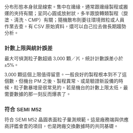
分布形態本身就是線索。集中在邊緣，通常跟邊緣製程或搬
運的夾持有關；呈同心圓或放射狀，多半跟旋轉類製程（旋
塗、清洗、CMP）有關；隨機散布則要往環境微粒或人員
作業去查。有 CSV 原始資料，還可以自己拉去做長期趨勢
分析。
計數上限與統計誤差
最大可偵測粒子數超過 3,000 顆／片，統計計數誤差小於
±5%。
3,000 顆這個上限值得留意。一般良好的製程根本到不了這
個數，但機台 PM 之後、製程異常、或是驗證新設備的時
候，粒子數暴增是很常見的。若是機台的計數上限太低，最
需要數據的那一刻反而爆表了。
符合 SEMI M52
符合 SEMI M52 晶圓表面粒子量測規範。這是廠務端與供應
商評鑑會查的項目，也是跨廠交換數據時的共同基礎。