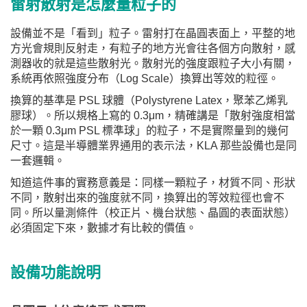
雷射散射是怎麼量粒子的
設備並不是「看到」粒子。雷射打在晶圓表面上，平整的地
方光會規則反射走，有粒子的地方光會往各個方向散射，感
測器收的就是這些散射光。散射光的強度跟粒子大小有關，
系統再依照強度分布（Log Scale）換算出等效的粒徑。
換算的基準是 PSL 球體（Polystyrene Latex，聚苯乙烯乳
膠球）。所以規格上寫的 0.3μm，精確講是「散射強度相當
於一顆 0.3μm PSL 標準球」的粒子，不是實際量到的幾何
尺寸。這是半導體業界通用的表示法，KLA 那些設備也是同
一套邏輯。
知道這件事的實務意義是：同樣一顆粒子，材質不同、形狀
不同，散射出來的強度就不同，換算出的等效粒徑也會不
同。所以量測條件（校正片、機台狀態、晶圓的表面狀態）
必須固定下來，數據才有比較的價值。
設備功能說明