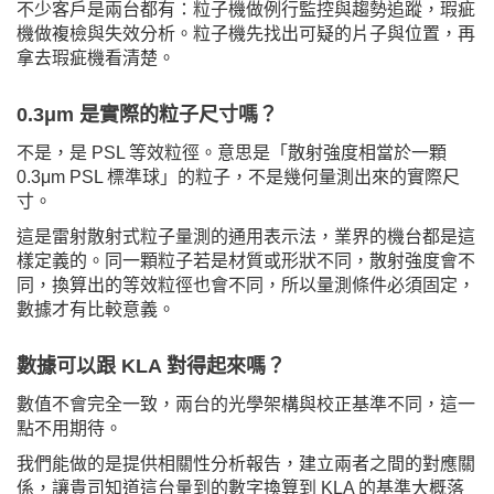
不少客戶是兩台都有：粒子機做例行監控與趨勢追蹤，瑕疵
機做複檢與失效分析。粒子機先找出可疑的片子與位置，再
拿去瑕疵機看清楚。
0.3μm 是實際的粒子尺寸嗎？
不是，是 PSL 等效粒徑。意思是「散射強度相當於一顆
0.3μm PSL 標準球」的粒子，不是幾何量測出來的實際尺
寸。
這是雷射散射式粒子量測的通用表示法，業界的機台都是這
樣定義的。同一顆粒子若是材質或形狀不同，散射強度會不
同，換算出的等效粒徑也會不同，所以量測條件必須固定，
數據才有比較意義。
數據可以跟 KLA 對得起來嗎？
數值不會完全一致，兩台的光學架構與校正基準不同，這一
點不用期待。
我們能做的是提供相關性分析報告，建立兩者之間的對應關
係，讓貴司知道這台量到的數字換算到 KLA 的基準大概落