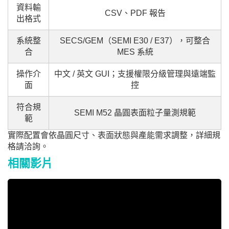
資料輸
CSV、PDF 報告
出格式
系統整
SECS/GEM（SEMI E30 / E37），可整合
合
MES 系統
操作介
中文 / 英文 GUI；支援權限分級管理與遠端監
面
控
符合規
SEMI M52 晶圓表面粒子量測規範
範
實際配置會依晶圓尺寸、表面狀態與產能需求調整，詳細規
格請洽詢。
相關影片