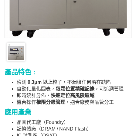
產品特色 :
偵測
0.3μm 以上
粒子，不漏檢任何潛在缺陷
自動化量化圖表，
每顆位置精確記錄
，可追溯管理
即時統計分佈，
快速定位高風險區域
機台操作
權限分級管理
，適合廠務與品管分工
應用產業
晶圓代工廠（Foundry）
記憶體廠（DRAM / NAND Flash）
IC 封測廠（OSAT）