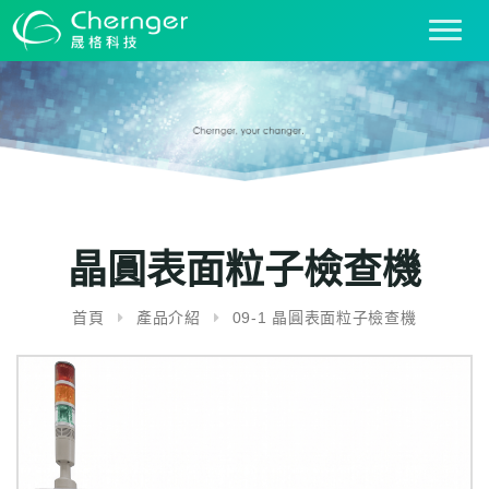
T
o
g
g
l
e
n
a
v
i
晶圓表面粒子檢查機
g
a
首頁
產品介紹
09-1 晶圓表面粒子檢查機
t
i
o
n