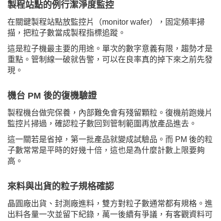
製程站點的例行潔淨度監控
在關鍵製程站點放監控片（monitor wafer），固定頻率掃
描，把粒子數當成製程指標追蹤。
這是粒子機最主要的用途。單次的數字意義有限，趨勢才是
重點。管制線一破就告警，可以在良率真的掉下來之前先發
現。
機台 PM 後的復機驗證
製程機台做完保養，內部難免會有殘留顆粒。復機前跑幾片
監控片掃過，確認粒子數回到管制範圍再放產品進去。
這一關若是省掉，第一批產品就變成試驗品。而 PM 後的粒
子數常常是平時的好幾十倍，這也是為什麼計數上限要夠
高。
來料與出貨的粒子規格確認
晶圓廠出貨、封測廠進料，雙方對粒子數通常都有規格。進
出料各量一次並留下紀錄，萬一後續有爭議，有客觀資料可