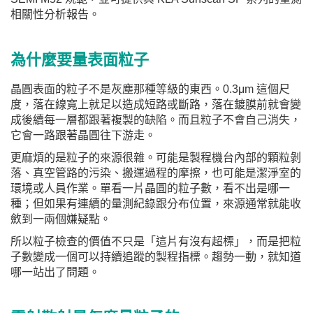
相關性分析報告。
為什麼要量表面粒子
晶圓表面的粒子不是灰塵那種等級的東西。0.3μm 這個尺
度，落在線寬上就足以造成短路或斷路，落在鍍膜前就會變
成後續每一層都跟著複製的缺陷。而且粒子不會自己消失，
它會一路跟著晶圓往下游走。
更麻煩的是粒子的來源很雜。可能是製程機台內部的顆粒剝
落、真空管路的污染、搬運過程的摩擦，也可能是潔淨室的
環境或人員作業。單看一片晶圓的粒子數，看不出是哪一
種；但如果有連續的量測紀錄跟分布位置，來源通常就能收
斂到一兩個嫌疑點。
所以粒子檢查的價值不只是「這片有沒有超標」，而是把粒
子數變成一個可以持續追蹤的製程指標。趨勢一動，就知道
哪一站出了問題。