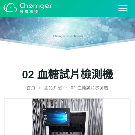
T
o
g
g
l
e
n
a
v
i
02 血糖試片檢測機
g
a
首頁
產品介紹
02 血糖試片檢測機
t
i
o
n