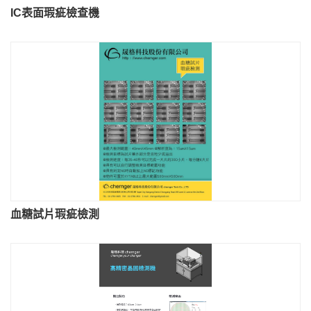
IC表面瑕疵檢查機
血糖試片瑕疵檢測