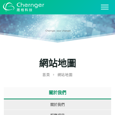
T
o
g
g
l
e
n
a
v
i
網站地圖
g
a
首頁
網站地圖
t
i
o
關於我們
n
關於我們