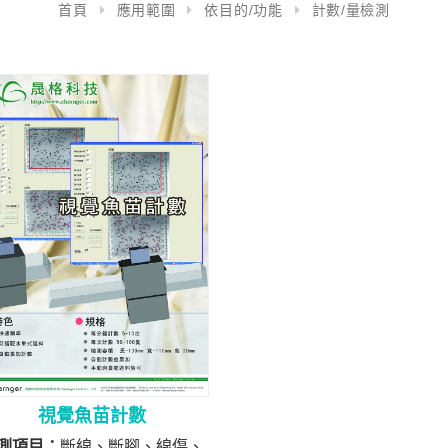
首頁
應用範圍
依目的/功能
計數/量檢測
視覺魚苗計數
測項目：
斷線、斷腳、線傷、