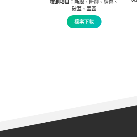
檢測項目：
斷線、斷腳、線傷、
破蓋、蓋歪
檔案下載