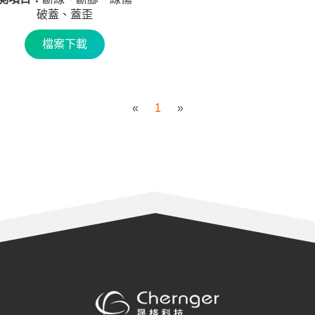
破蓋、蓋歪
檔案下載
«
1
»