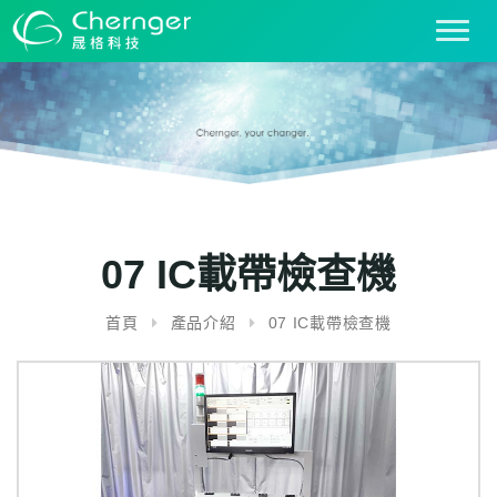
T
o
g
g
l
e
n
a
v
i
07 IC載帶檢查機
g
a
首頁
產品介紹
07 IC載帶檢查機
t
i
o
n