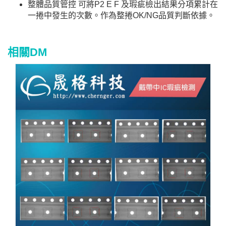
整體品質管控 可將P2 E F 及瑕疵檢出結果分項累計在
一捲中發生的次數。作為整捲OK/NG品質判斷依據。
相關DM