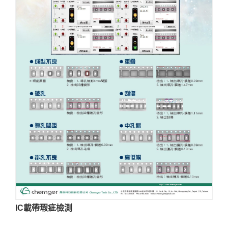
IC載帶瑕疵檢測