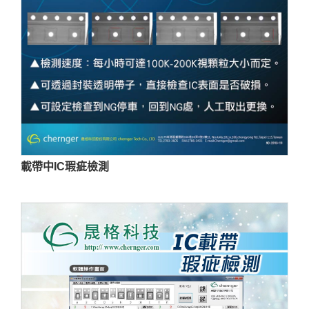
載帶中IC瑕疵檢測