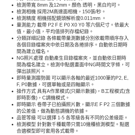
檢測帶寬 8mm 及12mm。顏色 透明，黑白均可。
檢測相機 採用2M高速面相機，150張/秒。
檢測精度 相機搭配鏡頭解析度0.011mm 。
量測能力 載帶 P2 F E P0 X0 Y0 等六個尺寸。依最大
值，最小值，平均值排列存檔紀錄。
分類詳細記錄 各條載帶量測數據分別依載帶順序存入
各個目錄檔案夾中依日期及各捲排序。自動依日期時
間為建立檔名。
NG照片處理 自動產生目錄檔案夾，並自動依日期時
間為檔名建立。檢測中點選畫面中NG時間文字條，可
彈出該照片。
即時量測趨勢圖 可以顯示各軸的最近1000筆的P2, E,
F, P0數據，可選單軸或是四軸顯示。
操作方式 具有A作業模式(只顯示數據)，B工程模式(含
即時影像)，C調機模式。
即時顯示 卷帶子已拍攝照片數，顯示E F P2 三個數據
的公差值，做為動態調機的依據。
品管等級 可以選擇 1-5 各等級各有不同的公差級距。
檢測模型 針對數千種載帶只需10幾種檢測模型。點選
合適模型即可套用各式載帶。