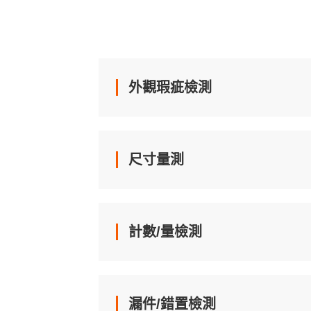
外觀瑕疵檢測
尺寸量測
計數/量檢測
漏件/錯置檢測