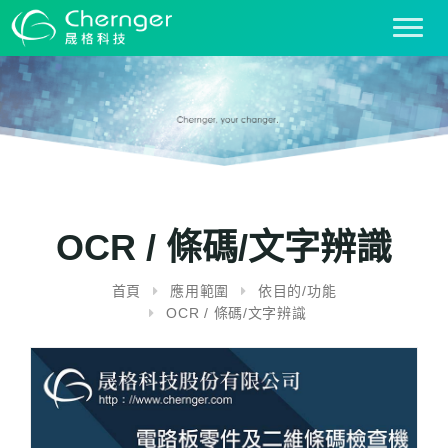
T
o
g
g
l
e
n
a
v
i
OCR / 條碼/文字辨識
g
a
首頁
應用範圍
依目的/功能
t
OCR / 條碼/文字辨識
i
o
n