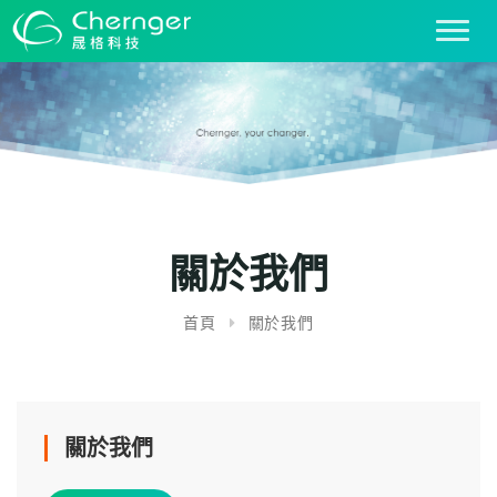
T
o
g
g
l
e
n
a
v
i
關於我們
g
a
首頁
關於我們
t
i
o
n
關於我們