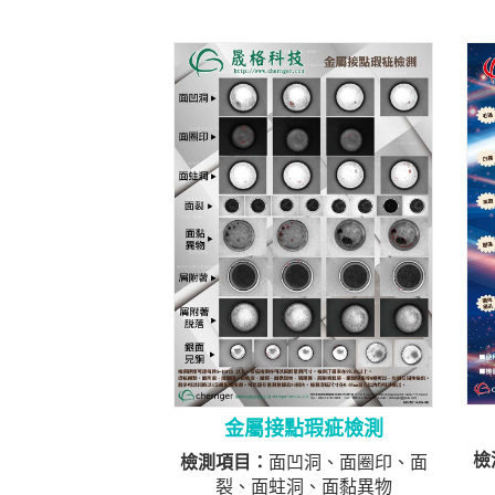
金屬接點瑕疵檢測
檢
檢測項目：
面凹洞、面圈印、面
裂、面蛀洞、面黏異物