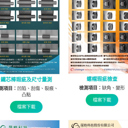
螺帽瑕疵檢查
鐵芯棒瑕疵及尺寸量測
檢測項目：
缺角、變形
測項目：
凹陷、刮傷、裂痕、
凸點
檔案下載
檔案下載