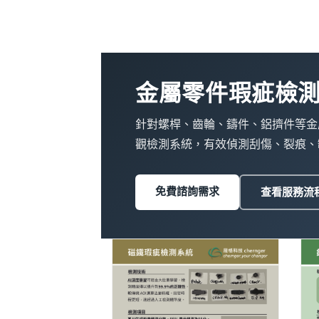
金屬零件瑕疵檢
針對螺桿、齒輪、鑄件、鋁擠件等金屬
觀檢測系統，有效偵測刮傷、裂痕、
免費諮詢需求
查看服務流