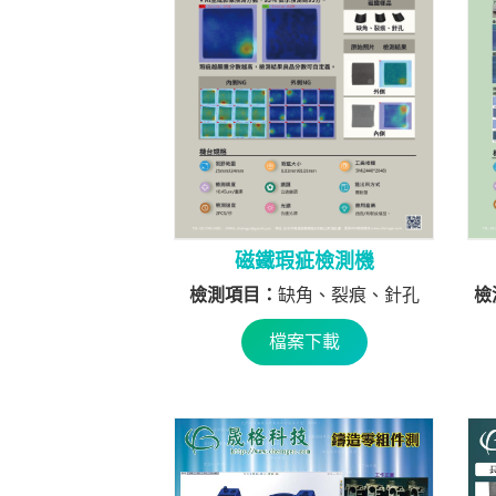
磁鐵瑕疵檢測機
檢測項目：
缺角、裂痕、針孔
檢
檔案下載