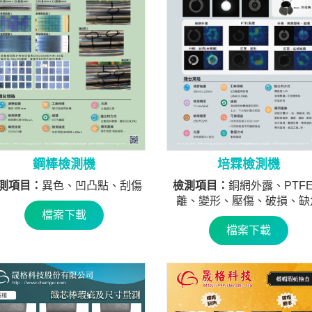
培霖檢測機
鋼棒檢測機
檢測項目：
銅網外露、PTF
測項目：
異色、凹凸點、刮傷
離、變形、壓傷、破損、缺
檔案下載
檔案下載