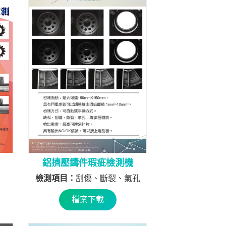
鋁擠壓鑄件瑕疵檢測機
檢測項目：
刮傷、斷裂、氣孔
檔案下載