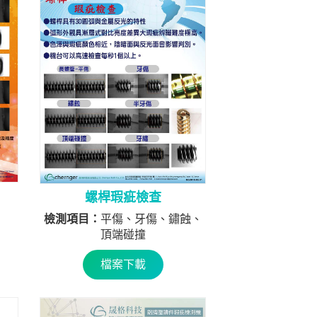
螺桿瑕疵檢查
檢測項目：
平傷、牙傷、鏽蝕、
頂端碰撞
檔案下載