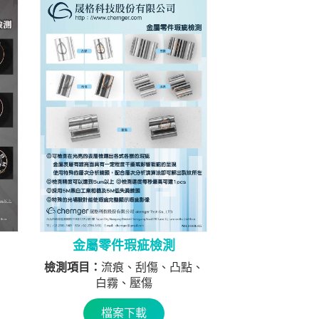
金屬零件瑕疵檢測
檢測項目：
流痕、刮傷、凸點、
白霧、壓傷
檔案下載