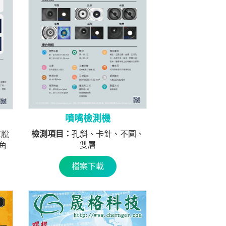
噴嘴檢測機
檢測項目：
孔斜、卡針、不圓、
E脫
雙層
角
檔案下載