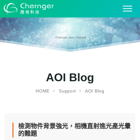
T
o
g
g
l
e
n
a
v
i
AOI Blog
g
a
HOME
Support
AOI Blog
t
i
o
n
檢測物件背景強光，相機直射進光產光暈
的難題