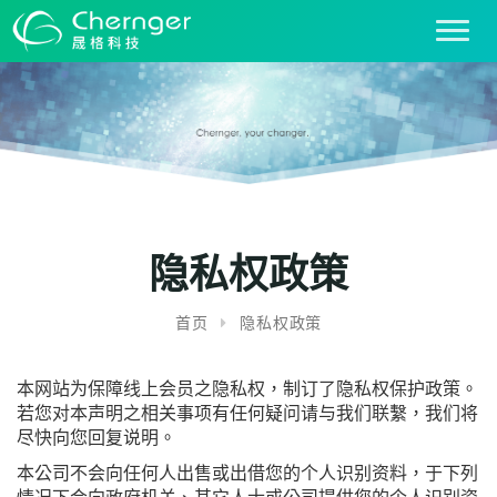
T
o
g
g
l
e
n
a
v
i
隐私权政策
g
a
首页
隐私权政策
t
i
o
本网站为保障线上会员之隐私权，制订了隐私权保护政策。
n
若您对本声明之相关事项有任何疑问请与我们联繫，我们将
尽快向您回复说明。
本公司不会向任何人出售或出借您的个人识别资料，于下列