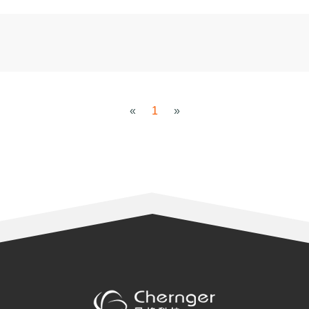
«
1
»