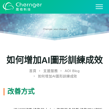
T
o
g
g
l
e
n
a
v
i
如何增加AI圖形訓練成效
g
a
首頁
支援服務
AOI Blog
t
如何增加AI圖形訓練成效
i
o
n
改善方式