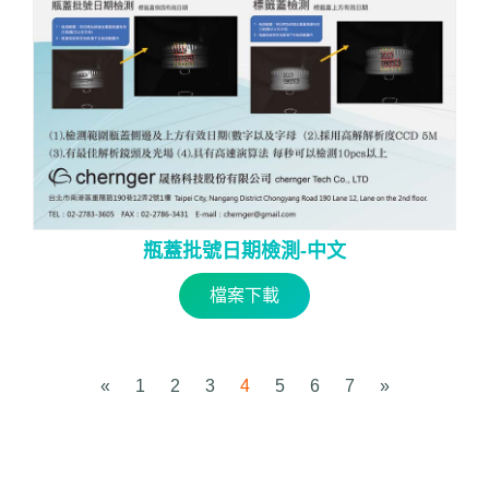
瓶蓋批號日期檢測-中文
檔案下載
«
1
2
3
4
5
6
7
»