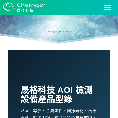
T
o
g
g
l
e
n
a
v
i
產品型錄
g
a
首頁
支援服務
產品型錄
t
i
晟格科技 AOI 檢測
o
n
設備產品型錄
涵蓋半導體、金屬零件、醫療器材、汽車