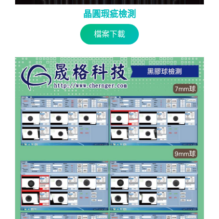
晶圓瑕疵檢測
檔案下載