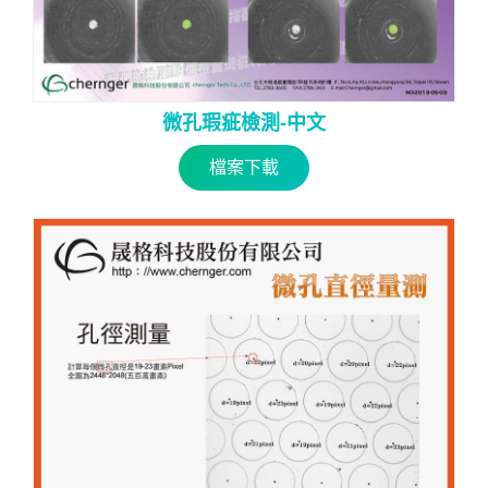
微孔瑕疵檢測-中文
檔案下載