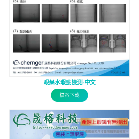
眼藥水瑕疵檢測-中文
檔案下載