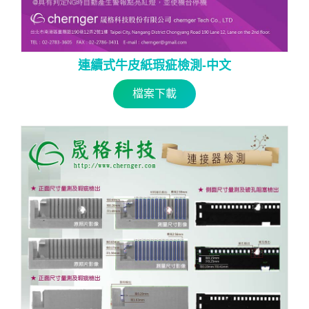
連續式牛皮紙瑕疵檢測-中文
檔案下載