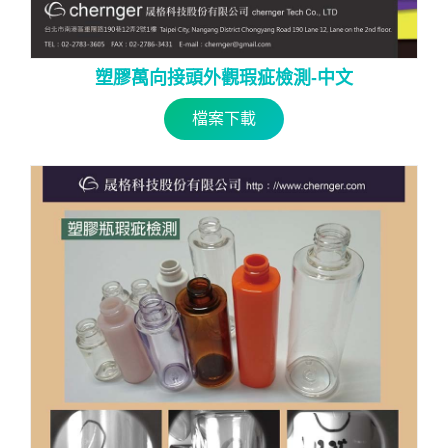
塑膠萬向接頭外觀瑕疵檢測-中文
檔案下載