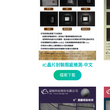
IC晶片封裝瑕疵檢測-中文
檔案下載