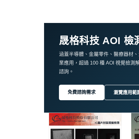
晟格科技 AOI 
涵蓋半導體、金屬零件、醫療器材、
業應用，超過 100 種 AOI 視
諮詢。
免費諮詢需求
瀏覽應用範