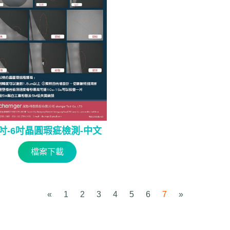
3吋-6吋晶圓瑕疵檢測-中文
檔案下載
«
1
2
3
4
5
6
7
»