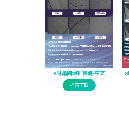
8吋晶圓瑕疵檢測-中文
檔案下載