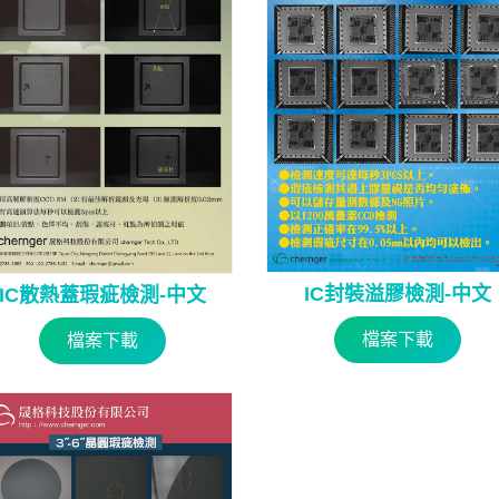
IC封裝溢膠檢測-中文
IC散熱蓋瑕疵檢測-中文
檔案下載
檔案下載