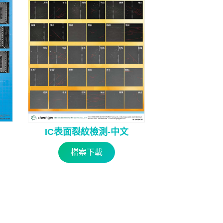
IC表面裂紋檢測-中文
檔案下載